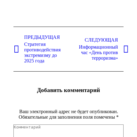
Навигация
ПРЕДЫДУЩАЯ
по
СЛЕДУЮЩАЯ
Стратегия
записям
Информационный
противодействия
Предыдущая
Следующая
час «День против
экстремизму до
запись:
запись:
терроризма»
2025 года
Добавить комментарий
Ваш электронный адрес не будет опубликован.
Обязательные для заполнения поля помечены
*
Комментарий