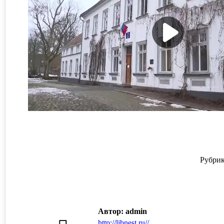
Рубри
Автор:
admin
http://libnest.ru//