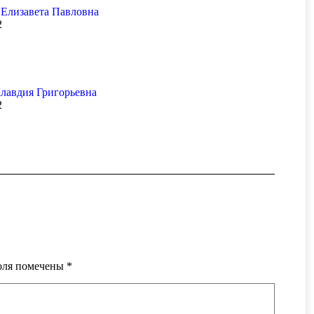
 Елизавета Павловна
2
лавдия Григорьевна
2
поля помечены
*