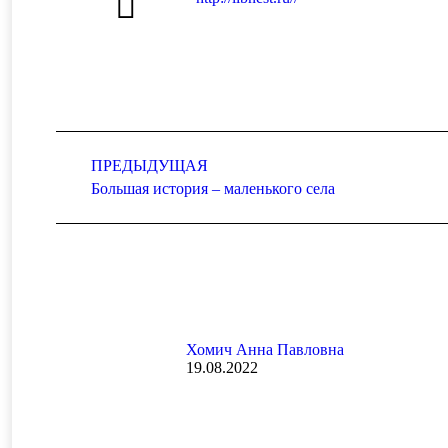
Навигация
ПРЕДЫДУЩАЯ
по
Предыдущая
Большая история – маленького села
записям
запись:
Хомич Анна Павловна
19.08.2022