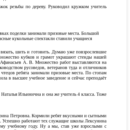
жок резьбы по дереву. Руководил кружком учитель
тавках поделки занимали призовые места. Большой
расные кукольные спектакли ставили учащиеся
 вязать, шить и готовить. Думаю уже повзрослевшие
Множество кубков и грамот украшают стенды нашей
 Афанасьев А. В. Множество работ выставляются на
оводством русоведов, ветеранов туда и отличников
тецов ребята занимали призовые места. По стопам
ила в высшее учебное заведение и сейчас преподаёт
Наталья Ильинична и она же учитель 4 класса. Тоже
Ирина Петровна. Кормили ребят вкусными и сытными
С. Успешно работают тех служащие школы Лексунина
у учебному году. Ну а мы, став уже взрослыми с