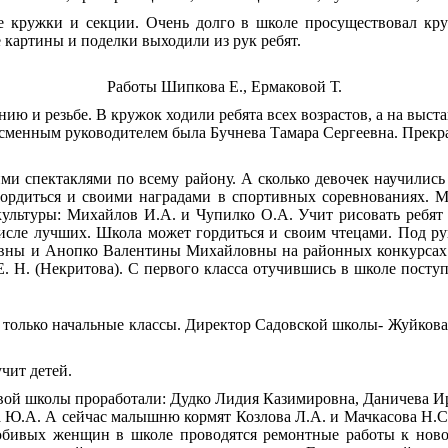
е кружки и секции. Очень долго в школе просуществовал кру
картины и поделки выходили из рук ребят.
Работы Шипкова Е., Ермаковой Т.
нию и резьбе. В кружок ходили ребята всех возрастов, а на выс
ессменным руководителем была Бучнева Тамара Сергеевна. Прек
ми спектаклями по всему району. А сколько девочек научились
гордиться и своими наградами в спортивных соревнованиях. 
ультуры: Михайлов И.А. и Чупилко О.А. Учит рисовать ребят
исле лучших. Школа может гордиться и своим чтецами. Под рук
вны и Анопко Валентины Михайловны на районных конкурсах ч
. Н. (Некритова). С первого класса отучившись в школе поступ
 только начальные классы. Директор Садовской школы- Жуйкова 
чит детей.
вой школы проработали: Дудко Лидия Казимировна, Даничева 
 Ю.А. А сейчас малышню кормят Козлова Л.А. и Мачкасова Н.
юбивых женщин в школе проводятся ремонтные работы к новом