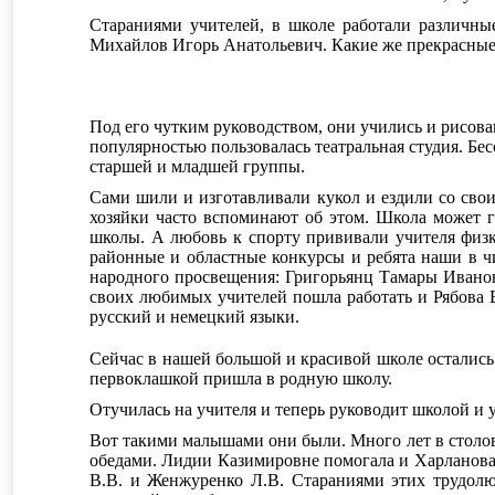
Стараниями учителей, в школе работали различны
Михайлов Игорь Анатольевич. Какие же прекрасные 
Под его чутким руководством, они учились и рисова
популярностью пользовалась театральная студия. Б
старшей и младшей группы.
Сами шили и изготавливали кукол и ездили со свои
хозяйки часто вспоминают об этом. Школа может 
школы. А любовь к спорту прививали учителя физк
районные и областные конкурсы и ребята наши в ч
народного просвещения: Григорьянц Тамары Ивано
своих любимых учителей пошла работать и Рябова Е
русский и немецкий языки.
Сейчас в нашей большой и красивой школе остались
первоклашкой пришла в родную школу.
Отучилась на учителя и теперь руководит школой и у
Вот такими малышами они были. Много лет в столо
обедами. Лидии Казимировне помогала и Харланова
В.В. и Женжуренко Л.В. Стараниями этих трудол