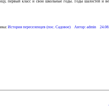
цу, первый класс и свои школьные годы. Годы шалостей и ве
ика:
История переселенцев (пос. Садовое)
Автор:
admin
24.08
Следующая
запись: