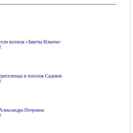
ели колхоза «Заветы Ильича»
2
ереселенцы в поселок Садовое
2
 Александра Петровна
2