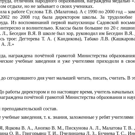
 труда, отличник народного образования, награждена медалью «
ом отдыхе, но не забывает о своих учениках.
а к работе Суслова Т.В. (Малатова). А с 1990 по 2000 год – зам
2002 по 2008 год была директором школы. За трудолюбие 
руда. Из воспоминаний первой выпускницы Садовской восьми
интересно и волнительно. Классы были большие по 20 с лишним
 Л., Беседин В.Я. В школе был хор, руководил им Беседин В.Я.
ь трое: Дегтерева Т. А. ( Кандикова), Табако Л.В. (Кашкарова
 А. Л.»
руда, награждена почётной грамотой Министерства образовани
ческие учебные заведения и уже учителями приходили в сво
до сегодняшнего дня учит малышей читать, писать, считать. В э
До работы директором и по настоящее время, учитель начальных
 награждена почётной грамотой Министерства образования и нау
 преподавательский состав.
чебные заведения, т. к. знания, заложенные у ребят учителям
Я, Яцкова В. А., Анопко В. М., Пискунова А. Л., Малатова Т. В.
мина О. В., Григорьянц Т. И., Пчелинцева Л. З., Бучнева Т. С., Ин