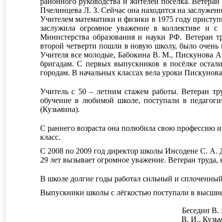
районного руководства и жителей посёлка. Ветеран
Пчелинцева Л. З. Сейчас она находится на заслуженн
Учителем математики и физики в 1975 году приступил
заслужила огромное уважение в коллективе и с 
Министерства образования и науки РФ. Ветеран т
второй четверти пошли в новую школу, было очень 
Учителя все молодые, Бабокина В. М., Пискунова А.
бригадам. С первых выпускников в посёлке осталис
городам. В начальных классах вела уроки Пискунова
Учитель с 50 – летним стажем работы. Ветеран т
обучение в любимой школе, поступали в педагоги
(Кузьмина).
С раннего возраста она полюбила свою профессию и 
класс.
С 2008 по 2009 год директор школы Инсодене С. А. 
29 лет вызывает огромное уважение. Ветеран труда,
В школе долгие годы работал сильный и сплоченный
Выпускники школы с лёгкостью поступали в высшие у
Беседин В. 
В. И., Кузь