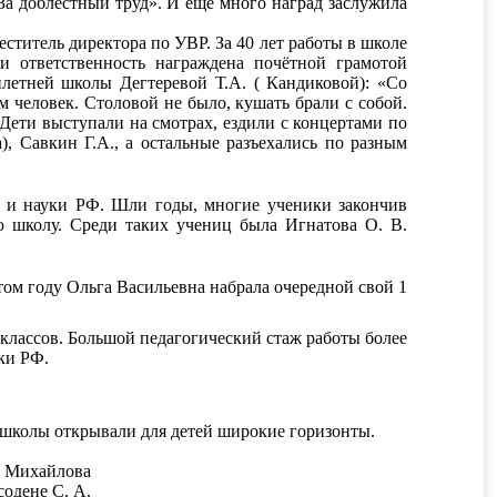
За доблестный труд». И ещё много наград заслужила
еститель директора по УВР. За 40 лет работы в школе
и ответственность награждена почётной грамотой
летней школы Дегтеревой Т.А. ( Кандиковой): «Со
 человек. Столовой не было, кушать брали с собой.
 Дети выступали на смотрах, ездили с концертами по
), Савкин Г.А., а остальные разъехались по разным
я и науки РФ. Шли годы, многие ученики закончив
ю школу. Среди таких учениц была Игнатова О. В.
том году Ольга Васильевна набрала очередной свой 1
 классов. Большой педагогический стаж работы более
ки РФ.
и школы открывали для детей широкие горизонты.
 , Михайлова
содене С. А.