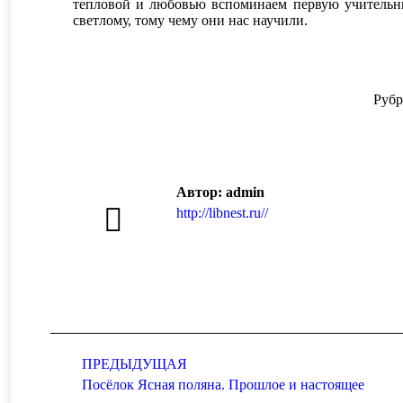
тепловой и любовью вспоминаем первую учительни
светлому, тому чему они нас научили.
Рубр
Автор:
admin
http://libnest.ru//
Навигация
ПРЕДЫДУЩАЯ
по
Предыдущая
Посёлок Ясная поляна. Прошлое и настоящее
записям
запись: