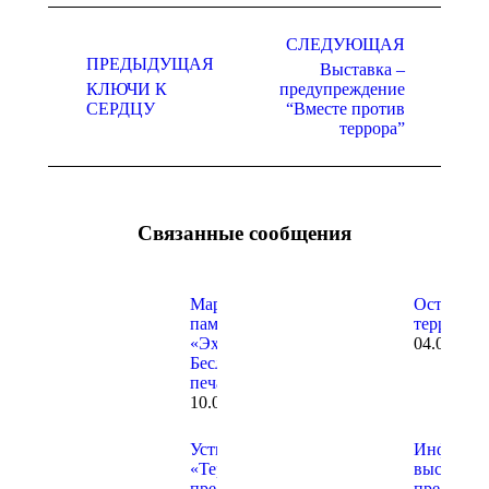
Навигация
СЛЕДУЮЩАЯ
по
ПРЕДЫДУЩАЯ
Выставка –
записям
КЛЮЧИ К
предупреждение
Предыдущая
Следующая
СЕРДЦУ
“Вместе против
запись:
запись:
террора”
Связанные сообщения
Марафон
Осторож
памяти
терроризм
«Эхо
04.07.202
Бесланской
печали…»
10.09.2025
Устный журнал
Информа
«Терроризм. Я
выставка-
предупрежден».
предупре